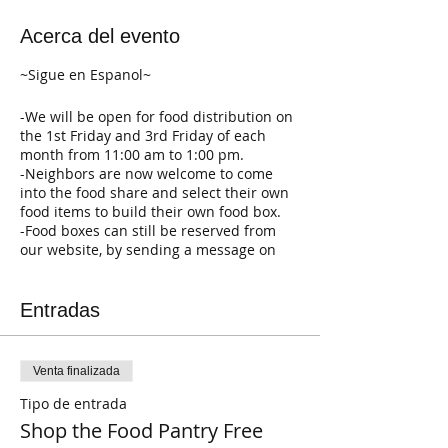
Acerca del evento
~Sigue en Espanol~
-We will be open for food distribution on
the 1st Friday and 3rd Friday of each
month from 11:00 am to 1:00 pm.
-Neighbors are now welcome to come
into the food share and select their own
food items to build their own food box.
-Food boxes can still be reserved from
our website, by sending a message on
Facebook, by calling, or by sending an
email.
Entradas
If you have any questions please reach
out to us and we'll be happy to help!
~~~~
Venta finalizada
Tipo de entrada
-Estaremos abiertos para la distribución
de alimentos el 1er viernes y el 3er
Shop the Food Pantry Free
viernes de cada mes de 11:00 am a 1:00